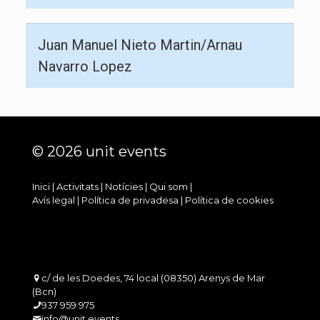
Juan Manuel Nieto Martin/Arnau
Navarro Lopez
© 2026 unit events
Inici
|
Activitats
|
Notícies
|
Qui som
|
Avís legal
|
Política de privadesa
|
Política de cookies
c/ de les Doedes, 74 local (08350) Arenys de Mar
(Bcn)
937 959 975
info@unit.events