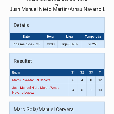
vs
Juan Manuel Nieto Martin/Arnau Navarro Lop
Details
Date
Hora
Lliga
Temporada
7 de maig de 2025
13:00
Lliga SENER
2025F
Resultat
Equip
S1
S2
S3
T
Marc Solà/Manuel Cervera
6
4
0
12
Juan Manuel Nieto Martin/Arnau
4
6
1
13
Navarro Lopez
Marc Solà/Manuel Cervera