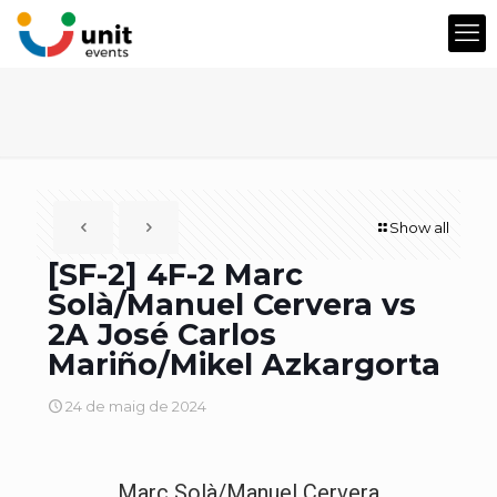
Show all
[SF-2] 4F-2 Marc
Solà/Manuel Cervera vs
2A José Carlos
Mariño/Mikel Azkargorta
24 de maig de 2024
Marc Solà/Manuel Cervera