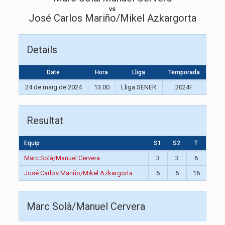
vs
José Carlos Mariño/Mikel Azkargorta
Details
Date
Hora
Lliga
Temporada
24 de maig de 2024
13:00
Lliga SENER
2024F
Resultat
Equip
S1
S2
T
Marc Solà/Manuel Cervera
3
3
6
José Carlos Mariño/Mikel Azkargorta
6
6
16
Marc Solà/Manuel Cervera