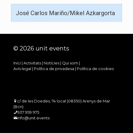
José Carlos Mariño/Mikel Azkargorta
© 2026 unit events
Inici
|
Activitats
|
Notícies
|
Qui som
|
Avís legal
|
Política de privadesa
|
Política de cookies
c/ de les Doedes, 74 local (08350) Arenys de Mar
(Bcn)
937 959 975
info@unit.events