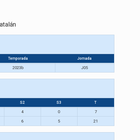
atalán
Temporada
Jornada
2023b
J05
S2
S3
T
4
0
7
6
5
21