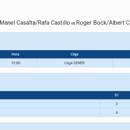
Manel Casalta/Rafa Castillo
Roger Bock/Albert C
vs
Hora
Lliga
13:00
Lliga SENER
S1
3
6