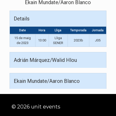
Ekain Mundate/Aaron Blanco
Details
Date
Hora
Lliga
Temporada
Jornada
15 de maig
Lliga
13:00
2023b
J05
de 2023
SENER
Adrián Márquez/Walid Hlou
Ekain Mundate/Aaron Blanco
© 2026 unit events