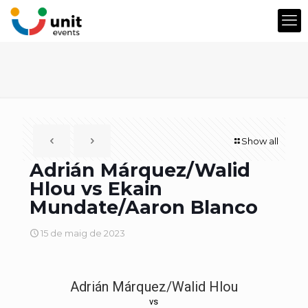
Show all
Adrián Márquez/Walid
Hlou vs Ekain
Mundate/Aaron Blanco
15 de maig de 2023
Adrián Márquez/Walid Hlou
vs