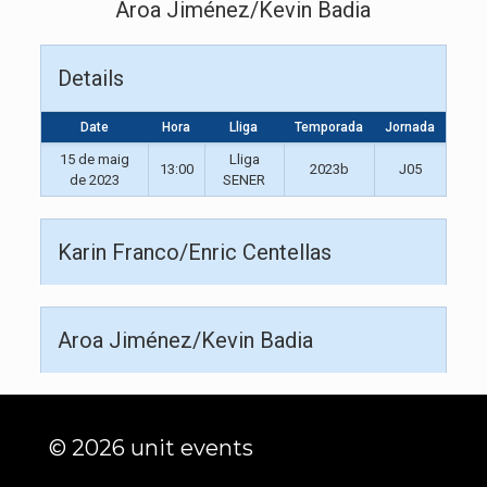
Aroa Jiménez/Kevin Badia
Details
Date
Hora
Lliga
Temporada
Jornada
15 de maig
Lliga
13:00
2023b
J05
de 2023
SENER
Karin Franco/Enric Centellas
Aroa Jiménez/Kevin Badia
© 2026 unit events