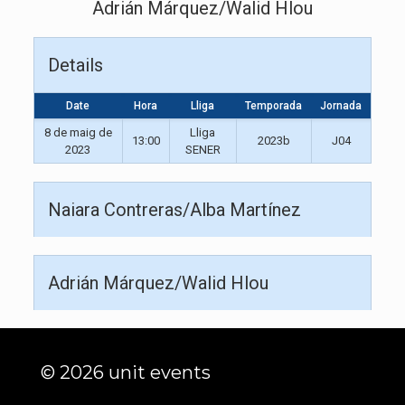
Adrián Márquez/Walid Hlou
Details
Date
Hora
Lliga
Temporada
Jornada
8 de maig de
Lliga
13:00
2023b
J04
2023
SENER
Naiara Contreras/Alba Martínez
Adrián Márquez/Walid Hlou
© 2026 unit events