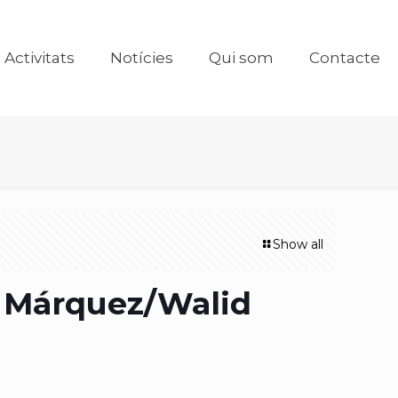
Activitats
Notícies
Qui som
Contacte
Show all
 Márquez/Walid