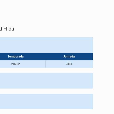
d Hlou
Temporada
Jornada
2023b
J03