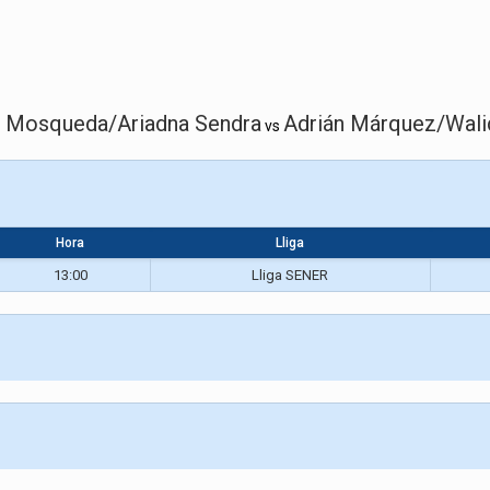
 Mosqueda/Ariadna Sendra
Adrián Márquez/Wali
vs
Hora
Lliga
13:00
Lliga SENER