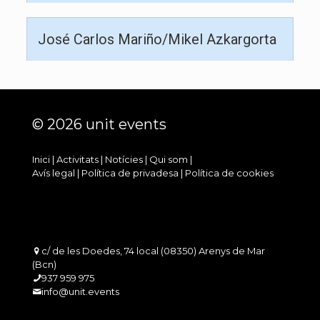
José Carlos Mariño/Mikel Azkargorta
© 2026 unit events
Inici
|
Activitats
|
Notícies
|
Qui som
|
Avís legal
|
Política de privadesa
|
Política de cookies
c/ de les Doedes, 74 local (08350) Arenys de Mar
(Bcn)
937 959 975
info@unit.events