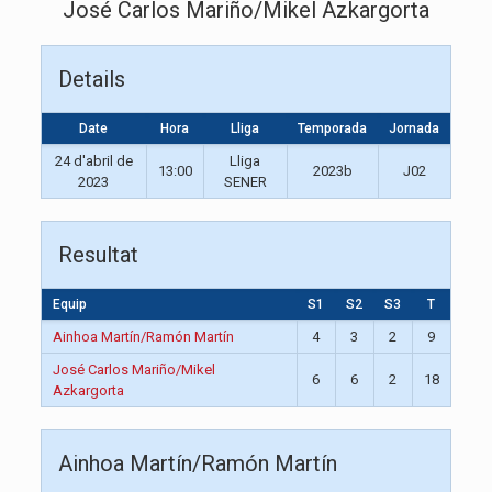
José Carlos Mariño/Mikel Azkargorta
Details
Date
Hora
Lliga
Temporada
Jornada
24 d'abril de
Lliga
13:00
2023b
J02
2023
SENER
Resultat
Equip
S1
S2
S3
T
Ainhoa Martín/Ramón Martín
4
3
2
9
José Carlos Mariño/Mikel
6
6
2
18
Azkargorta
Ainhoa Martín/Ramón Martín