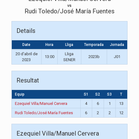
vs
Rudi Toledo/José María Fuentes
Details
Date
Hora
Lliga
Temporada
Jornada
20 d'abril de
Lliga
13:00
2023b
J01
2023
SENER
Resultat
Equip
S1
S2
S3
T
Ezequiel Villa/Manuel Cervera
4
6
1
13
Rudi Toledo/José María Fuentes
6
2
2
12
Ezequiel Villa/Manuel Cervera