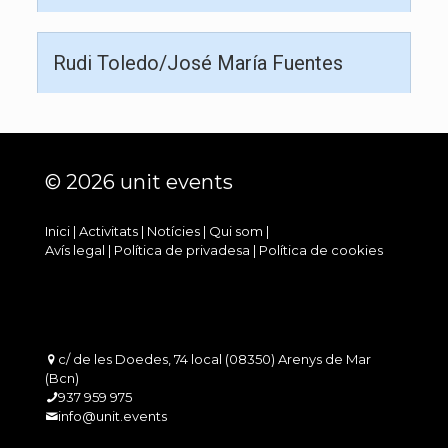
Rudi Toledo/José María Fuentes
© 2026 unit events
Inici
|
Activitats
|
Notícies
|
Qui som
|
Avís legal
|
Política de privadesa
|
Política de cookies
c/ de les Doedes, 74 local (08350) Arenys de Mar
(Bcn)
937 959 975
info@unit.events