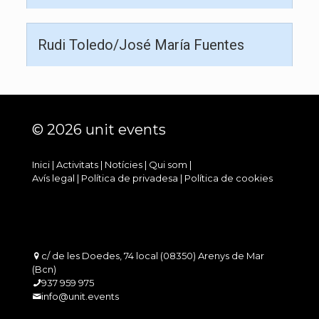
Rudi Toledo/José María Fuentes
© 2026 unit events
Inici
|
Activitats
|
Notícies
|
Qui som
|
Avís legal
|
Política de privadesa
|
Política de cookies
c/ de les Doedes, 74 local (08350) Arenys de Mar
(Bcn)
937 959 975
info@unit.events