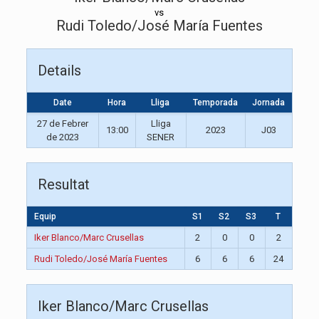
vs
Rudi Toledo/José María Fuentes
Details
Date
Hora
Lliga
Temporada
Jornada
27 de Febrer
Lliga
13:00
2023
J03
de 2023
SENER
Resultat
Equip
S1
S2
S3
T
Iker Blanco/Marc Crusellas
2
0
0
2
Rudi Toledo/José María Fuentes
6
6
6
24
Iker Blanco/Marc Crusellas