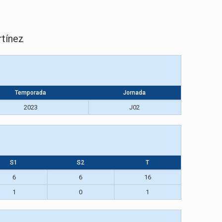
rtínez
Temporada
Jornada
2023
J02
S1
S2
T
6
6
16
1
0
1