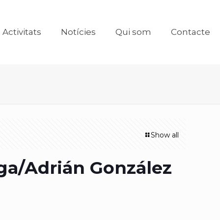
Activitats
Notícies
Qui som
Contacte
Show all
iga/Adrián González