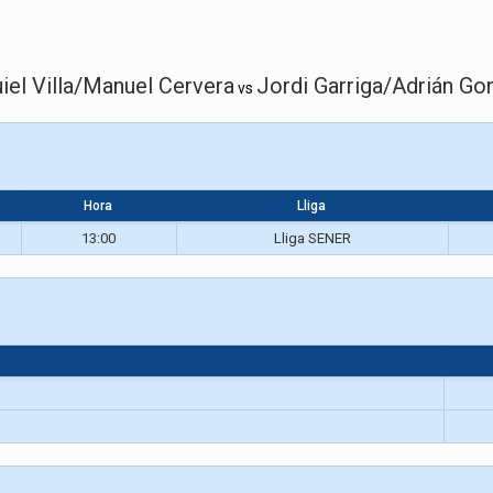
iel Villa/Manuel Cervera
Jordi Garriga/Adrián Go
vs
Hora
Lliga
13:00
Lliga SENER