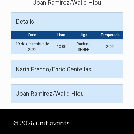
Joan Ramírez/Walid Hlou
Details
Date
Hora
Lliga
Temporada
19 de desembre de
Ranking
13:00
2022
2022
SENER
Karin Franco/Enric Centellas
Joan Ramírez/Walid Hlou
© 2026 unit events