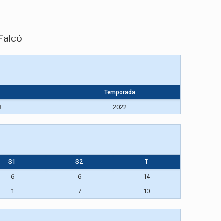
Falcó
Temporada
R
2022
S1
S2
T
6
6
14
1
7
10