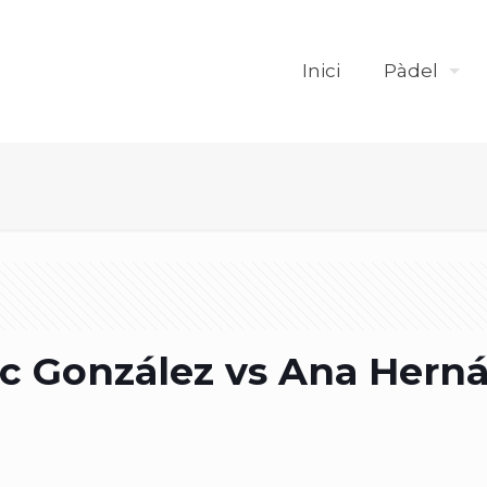
Inici
Pàdel
c González vs Ana Herná