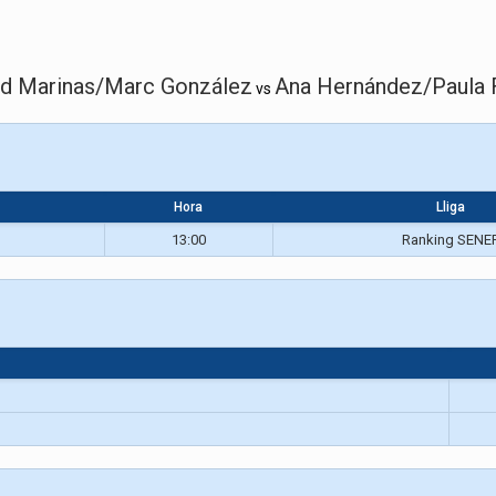
rd Marinas/Marc González
Ana Hernández/Paula 
vs
Hora
Lliga
13:00
Ranking SENE