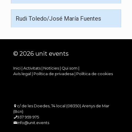
Rudi Toledo/José María Fuentes
© 2026 unit events
Inici
|
Activitats
|
Notícies
|
Qui som
|
Avís legal
|
Política de privadesa
|
Política de cookies
c/ de les Doedes, 74 local (08350) Arenys de Mar
(Bcn)
937 959 975
info@unit.events