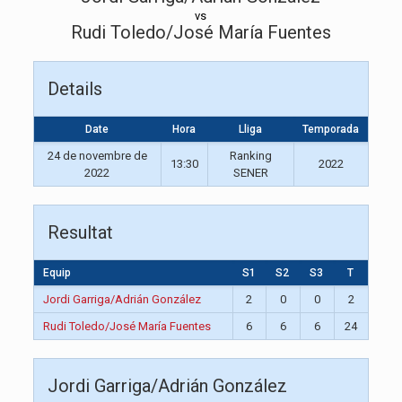
vs
Rudi Toledo/José María Fuentes
Details
Date
Hora
Lliga
Temporada
24 de novembre de
Ranking
13:30
2022
2022
SENER
Resultat
Equip
S1
S2
S3
T
Jordi Garriga/Adrián González
2
0
0
2
Rudi Toledo/José María Fuentes
6
6
6
24
Jordi Garriga/Adrián González