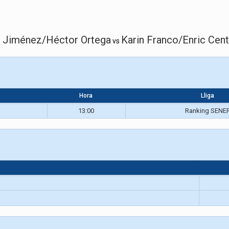
 Jiménez/Héctor Ortega
Karin Franco/Enric Cent
vs
Hora
Lliga
13:00
Ranking SENE