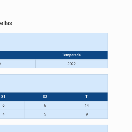
ellas
Temporada
R
2022
S1
S2
T
6
6
14
4
5
9