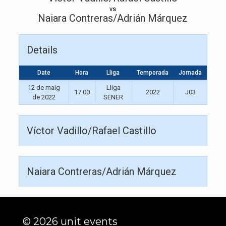
vs
Naiara Contreras/Adrián Márquez
Details
Date
Hora
Lliga
Temporada
Jornada
12 de maig
Lliga
17:00
2022
J03
de 2022
SENER
Víctor Vadillo/Rafael Castillo
Naiara Contreras/Adrián Márquez
© 2026 unit events