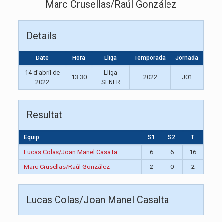
Marc Crusellas/Raúl González
Details
Date
Hora
Lliga
Temporada
Jornada
14 d'abril de
Lliga
13:30
2022
J01
2022
SENER
Resultat
Equip
S1
S2
T
Lucas Colas/Joan Manel Casalta
6
6
16
Marc Crusellas/Raúl González
2
0
2
Lucas Colas/Joan Manel Casalta