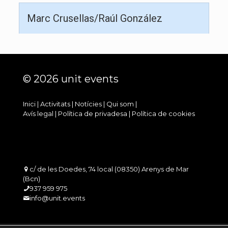
Marc Crusellas/Raúl González
© 2026 unit events
Inici
|
Activitats
|
Notícies
|
Qui som
|
Avís legal
|
Política de privadesa
|
Política de cookies
c/ de les Doedes, 74 local (08350) Arenys de Mar
(Bcn)
937 959 975
info@unit.events