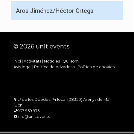
Aroa Jiménez/Héctor Ortega
© 2026 unit events
Inici
|
Activitats
|
Notícies
|
Qui som
|
Avís legal
|
Política de privadesa
|
Política de cookies
c/ de les Doedes, 74 local (08350) Arenys de Mar
(Bcn)
937 959 975
info@unit.events