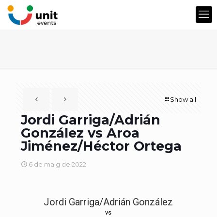
Show all
Jordi Garriga/Adrián
González vs Aroa
Jiménez/Héctor Ortega
6 de maig de 2022
Jordi Garriga/Adrián González
vs