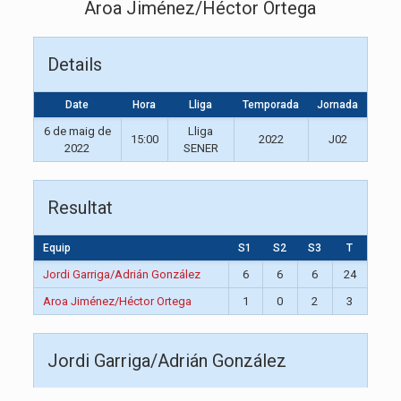
Aroa Jiménez/Héctor Ortega
Details
Date
Hora
Lliga
Temporada
Jornada
6 de maig de
Lliga
15:00
2022
J02
2022
SENER
Resultat
Equip
S1
S2
S3
T
Jordi Garriga/Adrián González
6
6
6
24
Aroa Jiménez/Héctor Ortega
1
0
2
3
Jordi Garriga/Adrián González