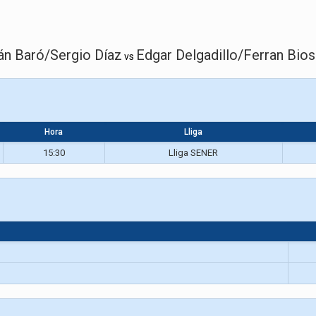
án Baró/Sergio Díaz
Edgar Delgadillo/Ferran Bio
vs
Hora
Lliga
15:30
Lliga SENER