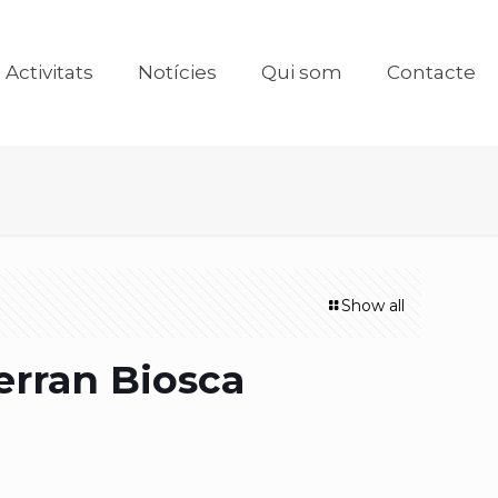
Activitats
Notícies
Qui som
Contacte
Show all
erran Biosca