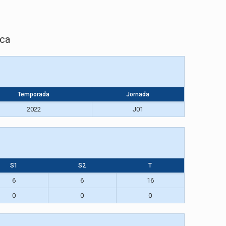
sca
Temporada
Jornada
2022
J01
S1
S2
T
6
6
16
0
0
0