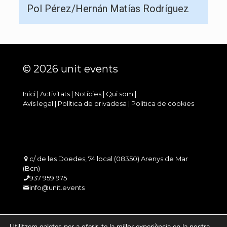
Pol Pérez/Hernán Matías Rodríguez
© 2026 unit events
Inici
|
Activitats
|
Notícies
|
Qui som
|
Avís legal
|
Política de privadesa
|
Política de cookies
c/ de les Doedes, 74 local (08350) Arenys de Mar
(Bcn)
937 959 975
info@unit.events
Utilitzem galetes per a oferir-te la millor experiència en la nostra