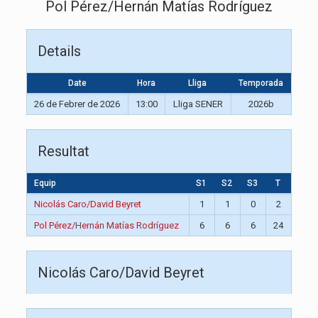
Pol Pérez/Hernán Matías Rodríguez
Details
Date
Hora
Lliga
Temporada
26 de Febrer de 2026
13:00
Lliga SENER
2026b
Resultat
Equip
S1
S2
S3
T
Nicolás Caro/David Beyret
1
1
0
2
Pol Pérez/Hernán Matías Rodríguez
6
6
6
24
Nicolás Caro/David Beyret