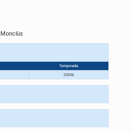
t Monclús
Temporada
2026b