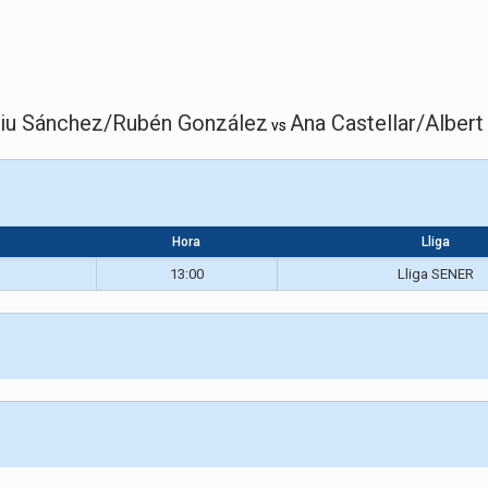
liu Sánchez/Rubén González
Ana Castellar/Alber
vs
Hora
Lliga
13:00
Lliga SENER