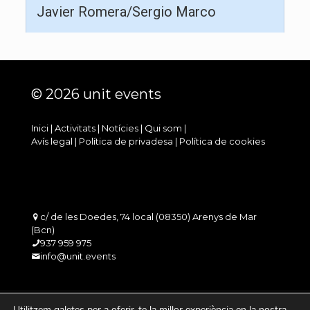
Javier Romera/Sergio Marco
© 2026 unit events
Inici
|
Activitats
|
Notícies
|
Qui som
|
Avís legal
|
Política de privadesa
|
Política de cookies
c/ de les Doedes, 74 local (08350) Arenys de Mar
(Bcn)
937 959 975
info@unit.events
Utilitzem galetes per a oferir-te la millor experiència en la nostra