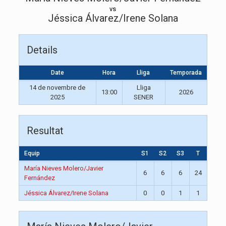
vs
Jéssica Álvarez/Irene Solana
Details
Date
Hora
Lliga
Temporada
14 de novembre de
Lliga
13:00
2026
2025
SENER
Resultat
Equip
S1
S2
S3
T
María Nieves Molero/Javier
6
6
6
24
Fernández
Jéssica Álvarez/Irene Solana
0
0
1
1