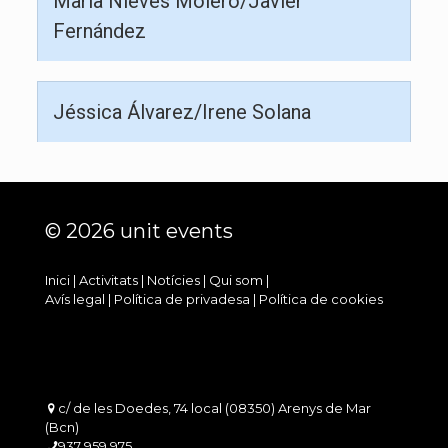
María Nieves Molero/Javier
Fernández
Jéssica Álvarez/Irene Solana
© 2026 unit events
Inici
|
Activitats
|
Notícies
|
Qui som
|
Avís legal
|
Política de privadesa
|
Política de cookies
c/ de les Doedes, 74 local (08350) Arenys de Mar
(Bcn)
937 959 975