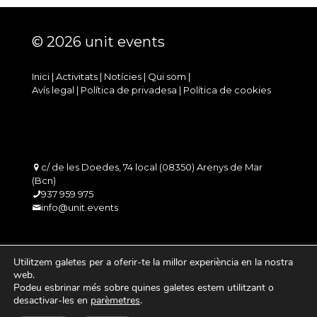
© 2026 unit events
Inici
|
Activitats
|
Notícies
|
Qui som
|
Avís legal
|
Política de privadesa
|
Política de cookies
c/ de les Doedes, 74 local (08350) Arenys de Mar
(Bcn)
937 959 975
info@unit.events
Utilitzem galetes per a oferir-te la millor experiència en la nostra
web.
Podeu esbrinar més sobre quines galetes estem utilitzant o
desactivar-les en
parèmetres
.