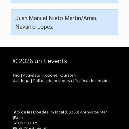
Juan Manuel Nieto Martin/Arnau
Navarro Lopez
© 2026 unit events
Inici
|
Activitats
|
Notícies
|
Qui som
|
Avís legal
|
Política de privadesa
|
Política de cookies
c/ de les Doedes, 74 local (08350) Arenys de Mar
(Bcn)
937 959 975
info@unit.events