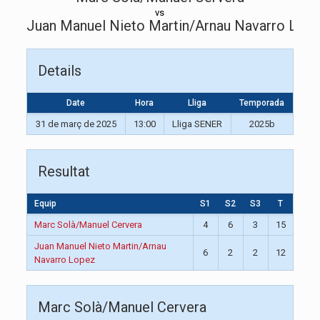
vs
Juan Manuel Nieto Martin/Arnau Navarro Lop
Details
Date
Hora
Lliga
Temporada
31 de març de 2025
13:00
Lliga SENER
2025b
Resultat
Equip
S1
S2
S3
T
Marc Solà/Manuel Cervera
4
6
3
15
Juan Manuel Nieto Martin/Arnau
6
2
2
12
Navarro Lopez
Marc Solà/Manuel Cervera