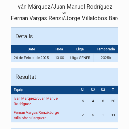
Iván Márquez/Juan Manuel Rodríguez
vs
Fernan Vargas Renzi/Jorge Villalobos Barque
Details
Date
Hora
Lliga
Temporada
26 de Febrer de 2025
13:00
Lliga SENER
2025b
Resultat
Equip
S1
S2
S3
T
Iván Márquez/Juan Manuel
6
4
6
20
Rodríguez
Fernan Vargas Renzi/Jorge
2
6
1
11
Villalobos Barquero