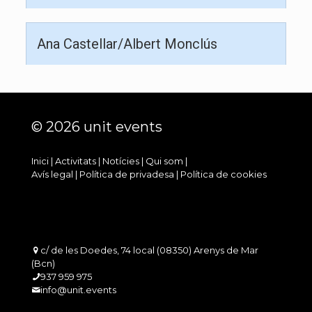
Ana Castellar/Albert Monclús
© 2026 unit events
Inici
|
Activitats
|
Notícies
|
Qui som
|
Avís legal
|
Política de privadesa
|
Política de cookies
c/ de les Doedes, 74 local (08350) Arenys de Mar
(Bcn)
937 959 975
info@unit.events