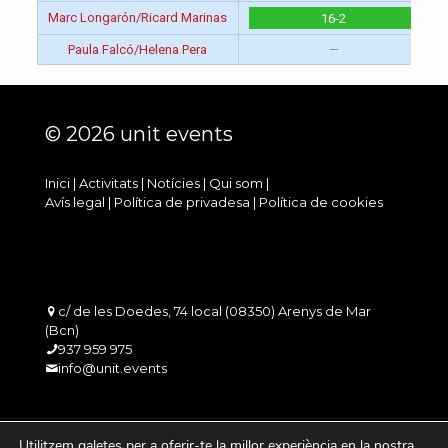
Marc Longarón/Ricard Marinas
16-2
Paula Falcó/Helena Pera
—
© 2026 unit events
Inici
|
Activitats
|
Notícies
|
Qui som
|
Avís legal
|
Política de privadesa
|
Política de cookies
c/ de les Doedes, 74 local (08350) Arenys de Mar
(Bcn)
937 959 975
info@unit.events
Utilitzem galetes per a oferir-te la millor experiència en la nostra